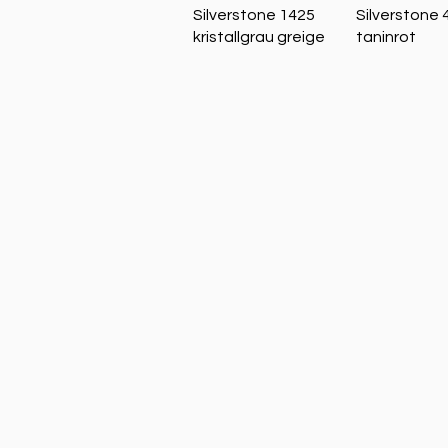
Schnellansicht
Schnellans
Silverstone 1425
Silverstone 
kristallgrau greige
taninrot