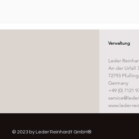
Verwaltung
Leder Reinha
An der Urfall 
72793 Pfullin
Germany
+49 (0) 7121 9
service@leder
www.leder-rei
© 2023 by Leder Reinhardt GmbH®