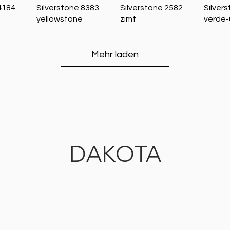
icht
Schnellansicht
Schnellansicht
Sch
4184
Silverstone 8383
Silverstone 2582
Silver
yellowstone
zimt
verde-
Mehr laden
DAKOTA