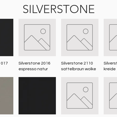
SILVERSTONE
icht
Schnellansicht
Schnellansicht
Sch
1017
Silverstone 2016
Silverstone 2110
Silver
espresso natur
sattelbraun wolke
kreide