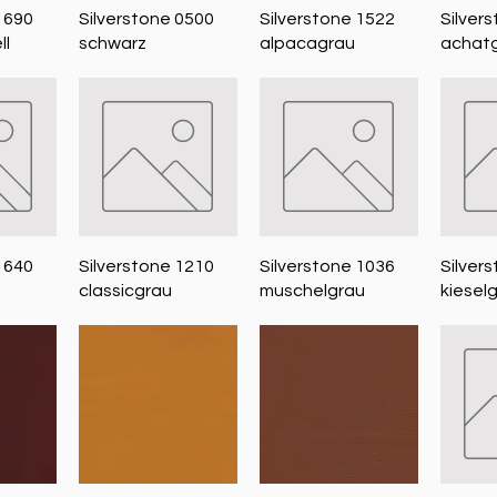
icht
Schnellansicht
Schnellansicht
Sch
1690
Silverstone 0500
Silverstone 1522
Silver
ll
schwarz
alpacagrau
achat
icht
Schnellansicht
Schnellansicht
Sch
1640
Silverstone 1210
Silverstone 1036
Silver
classicgrau
muschelgrau
kiesel