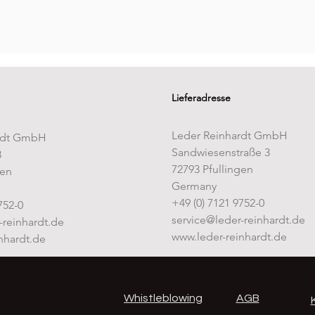
Mehr laden
Lieferadresse
Leder Reinhardt GmbH
rdt GmbH
Sandwiesenstraße 3
3
72793 Pfullingen
gen
Germany
+49 (0) 7121 9752-0
752-0
service@leder-reinhardt.de
-reinhardt.de
www.leder-reinhardt.de
nhardt.de
Whistleblowing
AGB