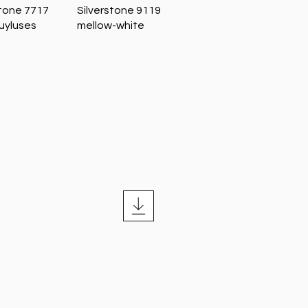
nellansicht
Schnellansicht
stone 7717
Silverstone 9119
uyluses
mellow-white