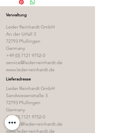
Pflegemittelshop
.
Verwaltung
Leder Reinhardt GmbH
An der Urfall 3
72793 Pfullingen
Germany
+49 (0) 7121 9752-0
service@leder-reinhardt.de
www.leder-reinhardt.de
Lieferadresse
Leder Reinhardt GmbH
Sandwiesenstraße 3
72793 Pfullingen
Germany
+49 (0) 7121 9752-0
service@leder-reinhardt.de
www.leder-reinhardt.de