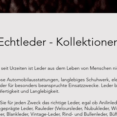
Echtleder - Kollektione
on seit Urzeiten ist Leder aus dem Leben von Menschen 
se Automobilausstattungen, langlebiges Schuhwerk, el
der für besonders beanspruchte Einsatzzwecke. Leder 
L
ertigkeit und Langlebigkeit.
Sie für jeden Zweck das richtige Leder, egal ob Anilinlede
 geprägte Leder, Rauleder (Veloursleder, Nubukleder, Wild
er, Blankleder, Vintage-Leder, Rind- und Bullenleder, Büff