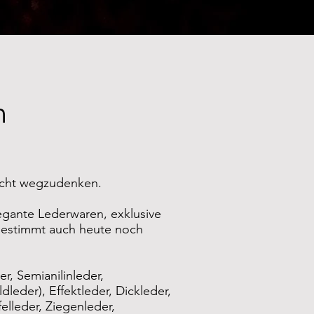
n
nicht wegzudenken.
egante Lederwaren, exklusive
bestimmt auch heute noch
EDER
r, Semianilinleder,
leder), Effektleder, Dickleder,
elleder, Ziegenleder,