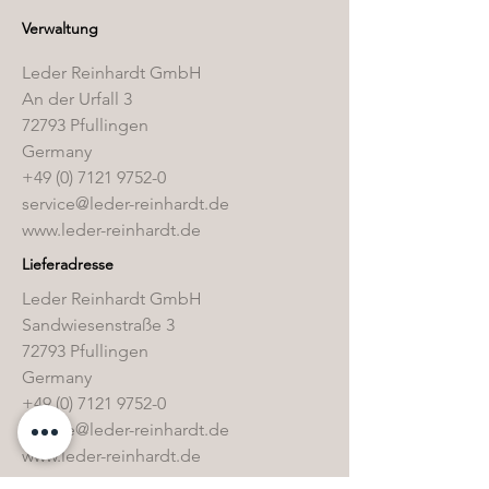
Verwaltung
Leder Reinhardt GmbH
An der Urfall 3
72793 Pfullingen
Germany
+49 (0) 7121 9752-0
service@leder-reinhardt.de
www.leder-reinhardt.de
Lieferadresse
Leder Reinhardt GmbH
Sandwiesenstraße 3
72793 Pfullingen
Germany
+49 (0) 7121 9752-0
service@leder-reinhardt.de
www.leder-reinhardt.de