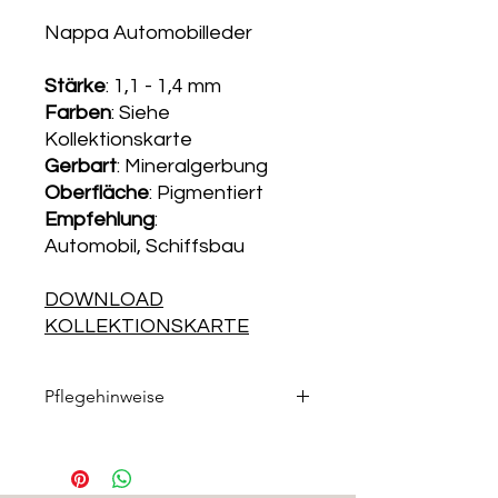
Nappa Automobilleder
Stärke
: 1,1 - 1,4 mm
Farben
: Siehe
Kollektionskarte
Gerbart
: Mineralgerbung
Oberfläche
: Pigmentiert
Empfehlung
:
Automobil, Schiffsbau
DOWNLOAD
KOLLEKTIONSKARTE
Pflegehinweise
Die passenden Pflegeprodukte
finden Sie in unserem
Pflegemittelshop
.