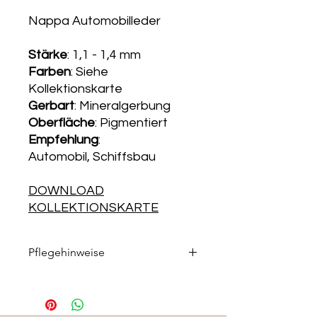
Nappa Automobilleder
Stärke
: 1,1 - 1,4 mm
Farben
: Siehe
Kollektionskarte
Gerbart
: Mineralgerbung
Oberfläche
: Pigmentiert
Empfehlung
:
Automobil, Schiffsbau
DOWNLOAD
KOLLEKTIONSKARTE
Pflegehinweise
Die passenden Pflegeprodukte
finden Sie in unserem
Pflegemittelshop
.