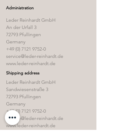
Administration
Leder Reinhardt GmbH
An der Urfall 3
72793 Pfullingen
Germany
+49 (0) 7121 9752-0
service@leder-reinhardt.de
www.leder-reinhardt.de
Shipping address
Leder Reinhardt GmbH
Sandwiesenstraße 3
72793 Pfullingen
Germany
+49 (0) 7121 9752-0
service@leder-reinhardt.de
www.leder-reinhardt.de