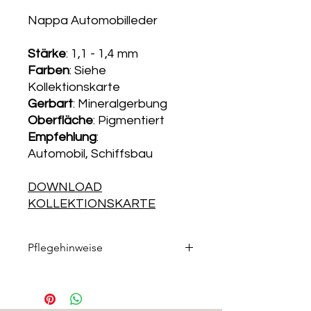
Nappa Automobilleder
Stärke
: 1,1 - 1,4 mm
Farben
: Siehe
Kollektionskarte
Gerbart
: Mineralgerbung
Oberfläche
: Pigmentiert
Empfehlung
:
Automobil, Schiffsbau
DOWNLOAD
KOLLEKTIONSKARTE
Pflegehinweise
Die passenden Pflegeprodukte
finden Sie in unserem
Pflegemittelshop
.