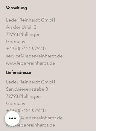
Verwaltung
Leder Reinhardt GmbH
An der Urfall 3
72793 Pfullingen
Germany
+49 (0) 7121 9752-0
service@leder-reinhardt.de
www.leder-reinhardt.de
Lieferadresse
Leder Reinhardt GmbH
Sandwiesenstraße 3
72793 Pfullingen
Germany
+49 (0) 7121 9752-0
service@leder-reinhardt.de
www.leder-reinhardt.de