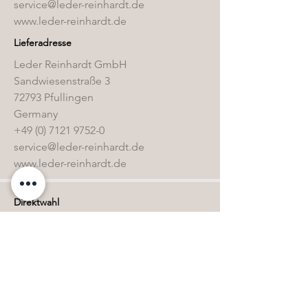
service@leder-reinhardt.de
www.leder-reinhardt.de
Lieferadresse
Leder Reinhardt GmbH
Sandwiesenstraße 3
72793 Pfullingen
Germany
+49 (0) 7121 9752-0
service@leder-reinhardt.de
www.leder-reinhardt.de
Direktwahl
Home
Kollektion
Sonderbestände
Kontakt
Öffnungszeiten