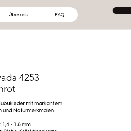
Über uns
FAQ
ada 4253
nrot
Nubukleder mit markantem
rn und Naturmerkmalen
e
: 1,4 - 1,6 mm