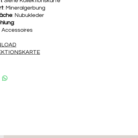
n
: Siehe Kollektionskarte
rt
: Mineralgerbung
läche
: Nubukleder
hlung
:
 Accessoires
LOAD
EKTIONSKARTE