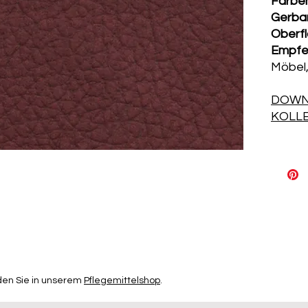
Farbe
Gerba
Oberf
Empfe
Möbel,
DOWN
KOLL
den Sie in unserem
Pflegemittelshop
.