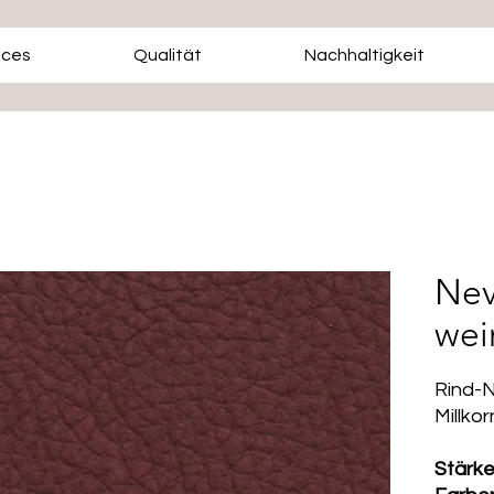
ices
Qualität
Nachhaltigkeit
Nev
wei
Rind-
Millko
Stärk