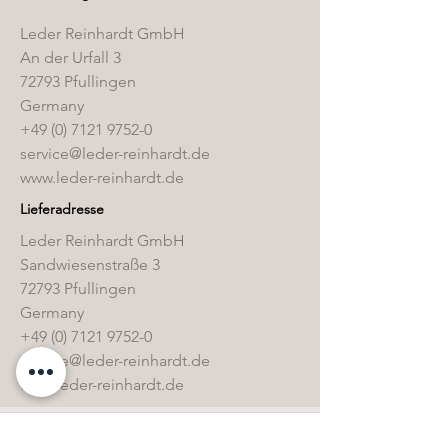
Leder Reinhardt GmbH
An der Urfall 3
72793 Pfullingen
Germany
+49 (0) 7121 9752-0
service@leder-reinhardt.de
www.leder-reinhardt.de
Lieferadresse
Leder Reinhardt GmbH
Sandwiesenstraße 3
72793 Pfullingen
Germany
+49 (0) 7121 9752-0
service@leder-reinhardt.de
www.leder-reinhardt.de
Direktwahl