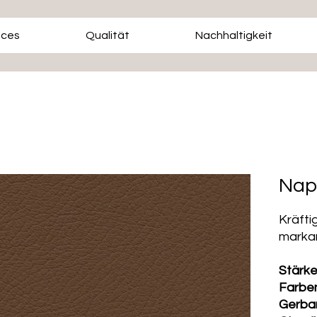
ices
Qualität
Nachhaltigkeit
Nap
Kräfti
markan
Stärk
Farbe
Gerba