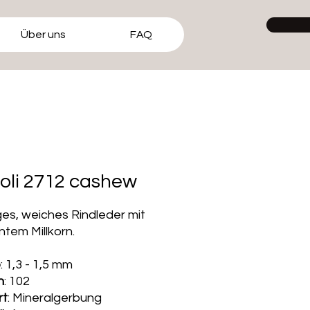
Über uns
FAQ
oli 2712 cashew
ges, weiches Rindleder mit
tem Millkorn.
e
: 1,3 - 1,5 mm
n
: 102
rt
: Mineralgerbung