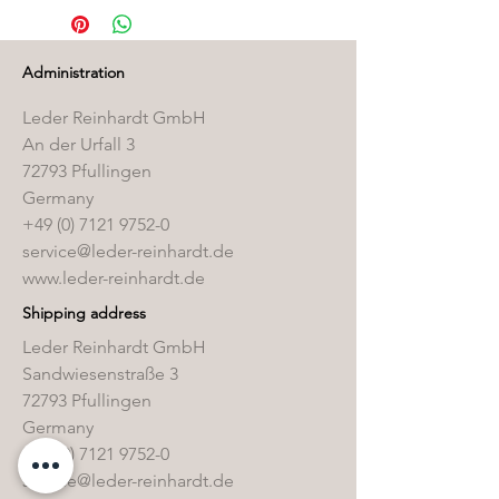
finden Sie in unserem
Pflegemittelshop
.
Administration
Leder Reinhardt GmbH
An der Urfall 3
72793 Pfullingen
Germany
+49 (0) 7121 9752-0
service@leder-reinhardt.de
www.leder-reinhardt.de
Shipping address
Leder Reinhardt GmbH
Sandwiesenstraße 3
72793 Pfullingen
Germany
+49 (0) 7121 9752-0
service@leder-reinhardt.de