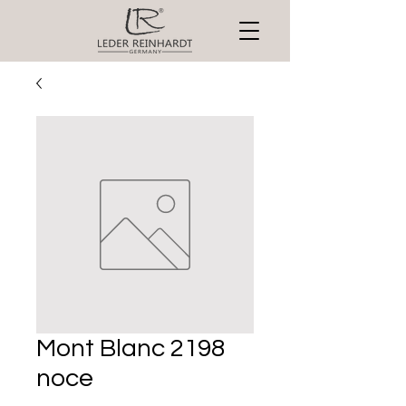
Mont Blanc 2198
noce