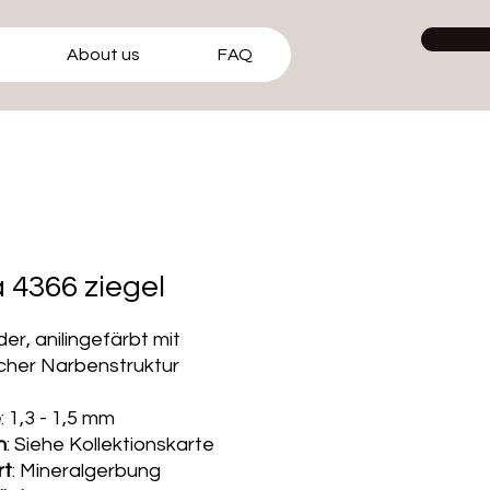
About us
FAQ
a 4366 ziegel
der, anilingefärbt mit
icher Narbenstruktur
e
: 1,3 - 1,5 mm
n
: Siehe Kollektionskarte
rt
: Mineralgerbung