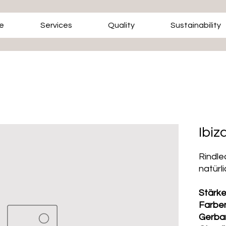
e
Services
Quality
Sustainability
Ibiz
Rindle
natürl
Stärk
Farbe
Gerba