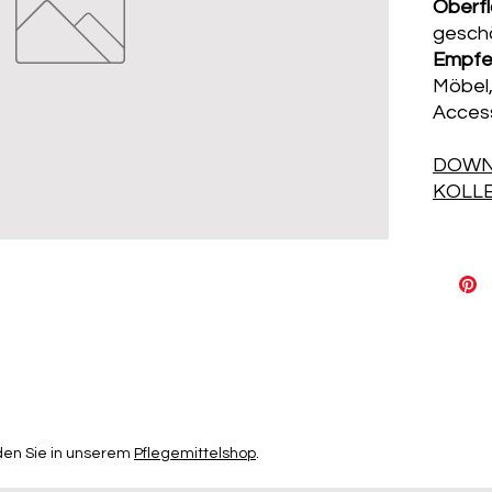
Oberf
gesch
Empfe
Möbel,
Access
DOWN
KOLL
den Sie in unserem
Pflegemittelshop
.