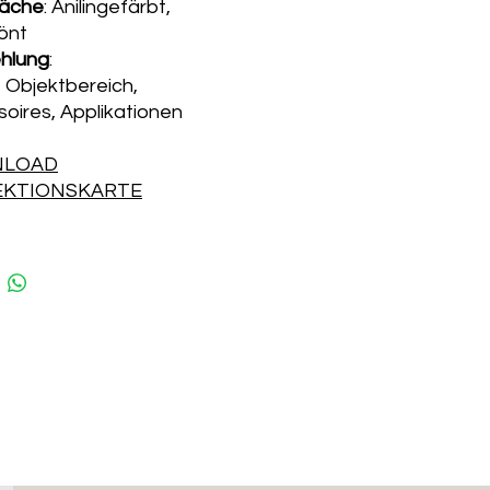
läche
: Anilingefärbt,
önt
hlung
:
 Objektbereich,
oires, Applikationen
LOAD
EKTIONSKARTE