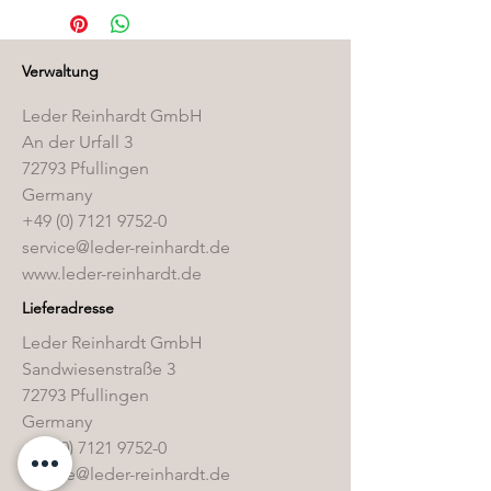
finden Sie in unserem
Pflegemittelshop
.
Verwaltung
Leder Reinhardt GmbH
An der Urfall 3
72793 Pfullingen
Germany
+49 (0) 7121 9752-0
service@leder-reinhardt.de
www.leder-reinhardt.de
Lieferadresse
Leder Reinhardt GmbH
Sandwiesenstraße 3
72793 Pfullingen
Germany
+49 (0) 7121 9752-0
service@leder-reinhardt.de