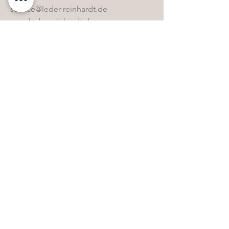
service@leder-reinhardt.de
www.leder-reinhardt.de
Direktwahl
Home
Kollektion
Sonderbestände
Kontakt
Öffnungszeiten
FAQ & Glossar
Pflegemittel-Shop
Whistleblowing
AGB