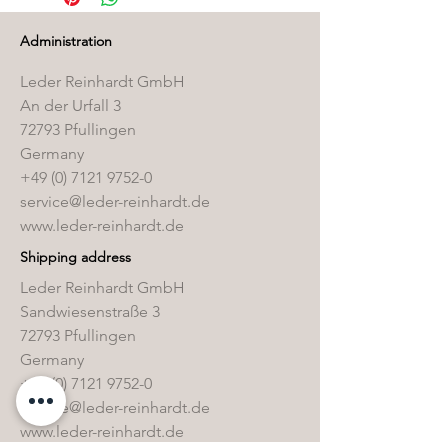
Pflegemittelshop
.
Administration
Leder Reinhardt GmbH
An der Urfall 3
72793 Pfullingen
Germany
+49 (0) 7121 9752-0
service@leder-reinhardt.de
www.leder-reinhardt.de
Shipping address
Leder Reinhardt GmbH
Sandwiesenstraße 3
72793 Pfullingen
Germany
+49 (0) 7121 9752-0
service@leder-reinhardt.de
www.leder-reinhardt.de