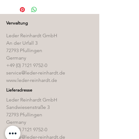
finden Sie in unserem
Pflegemittelshop
.
Verwaltung
Leder Reinhardt GmbH
An der Urfall 3
72793 Pfullingen
Germany
+49 (0) 7121 9752-0
service@leder-reinhardt.de
www.leder-reinhardt.de
Lieferadresse
Leder Reinhardt GmbH
Sandwiesenstraße 3
72793 Pfullingen
Germany
+49 (0) 7121 9752-0
service@leder-reinhardt.de