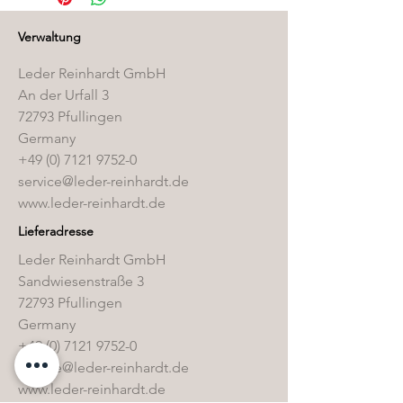
Pflegemittelshop
.
Verwaltung
Leder Reinhardt GmbH
An der Urfall 3
72793 Pfullingen
Germany
+49 (0) 7121 9752-0
service@leder-reinhardt.de
www.leder-reinhardt.de
Lieferadresse
Leder Reinhardt GmbH
Sandwiesenstraße 3
72793 Pfullingen
Germany
+49 (0) 7121 9752-0
service@leder-reinhardt.de
www.leder-reinhardt.de