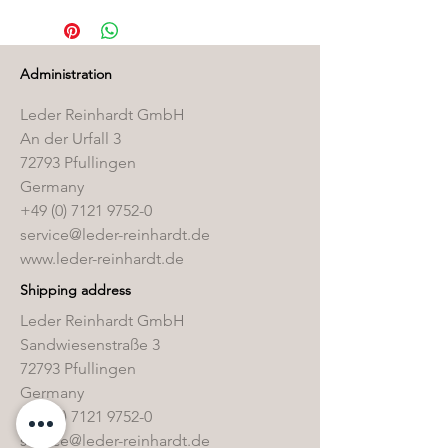
finden Sie in unserem
Pflegemittelshop
.
Administration
Leder Reinhardt GmbH
An der Urfall 3
72793 Pfullingen
Germany
+49 (0) 7121 9752-0
service@leder-reinhardt.de
www.leder-reinhardt.de
Shipping address
Leder Reinhardt GmbH
Sandwiesenstraße 3
72793 Pfullingen
Germany
+49 (0) 7121 9752-0
service@leder-reinhardt.de