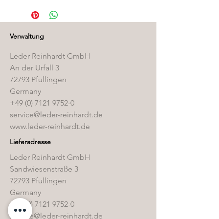
finden Sie in unserem
Pflegemittelshop
.
Verwaltung
Leder Reinhardt GmbH
An der Urfall 3
72793 Pfullingen
Germany
+49 (0) 7121 9752-0
service@leder-reinhardt.de
www.leder-reinhardt.de
Lieferadresse
Leder Reinhardt GmbH
Sandwiesenstraße 3
72793 Pfullingen
Germany
+49 (0) 7121 9752-0
service@leder-reinhardt.de