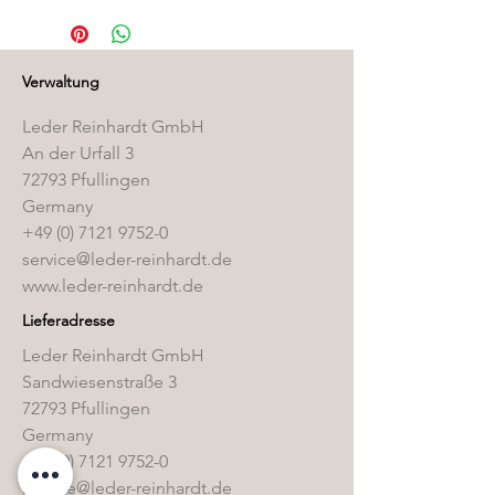
finden Sie in unserem
Pflegemittelshop
.
Verwaltung
Leder Reinhardt GmbH
An der Urfall 3
72793 Pfullingen
Germany
+49 (0) 7121 9752-0
service@leder-reinhardt.de
www.leder-reinhardt.de
Lieferadresse
Leder Reinhardt GmbH
Sandwiesenstraße 3
72793 Pfullingen
Germany
+49 (0) 7121 9752-0
service@leder-reinhardt.de