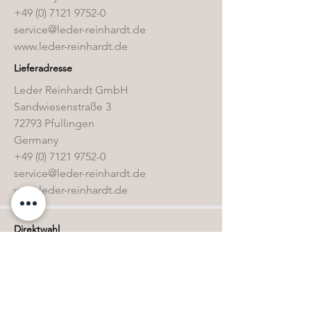
+49 (0) 7121 9752-0
service@leder-reinhardt.de
www.leder-reinhardt.de
Lieferadresse
Leder Reinhardt GmbH
Sandwiesenstraße 3
72793 Pfullingen
Germany
+49 (0) 7121 9752-0
service@leder-reinhardt.de
www.leder-reinhardt.de
Direktwahl
Home
Kollektion
Sonderbestände
Kontakt