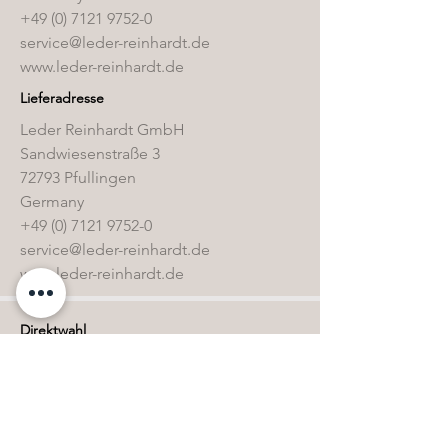
+49 (0) 7121 9752-0
service@leder-reinhardt.de
www.leder-reinhardt.de
Lieferadresse
Leder Reinhardt GmbH
Sandwiesenstraße 3
72793 Pfullingen
Germany
+49 (0) 7121 9752-0
service@leder-reinhardt.de
www.leder-reinhardt.de
Direktwahl
Home
Kollektion
Sonderbestände
Kontakt