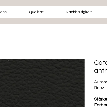
ices
Qualität
Nachhaltigkeit
Cat
anth
Automo
Benz
Stärk
Farbe