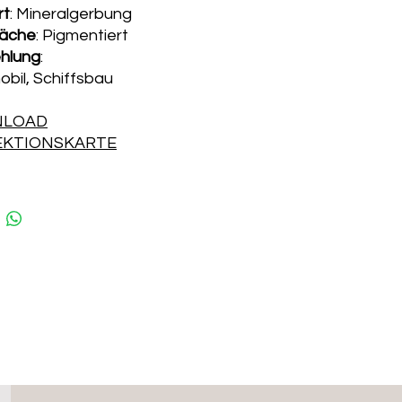
rt
: Mineralgerbung
läche
: Pigmentiert
hlung
:
bil, Schiffsbau
LOAD
EKTIONSKARTE