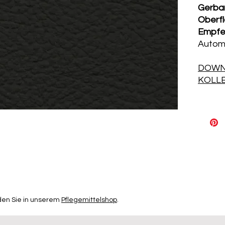
Gerba
Oberf
Empfe
Automo
DOWN
KOLL
den Sie in unserem
Pflegemittelshop
.