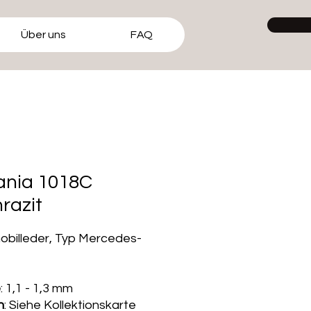
Über uns
FAQ
ania 1018C
razit
billeder, Typ Mercedes-
e
: 1,1 - 1,3 mm
n
: Siehe Kollektionskarte