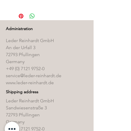
Die passenden Pflegeprodukte
finden Sie in unserem
Pflegemittelshop
.
Administration
Leder Reinhardt GmbH
An der Urfall 3
72793 Pfullingen
Germany
+49 (0) 7121 9752-0
service@leder-reinhardt.de
www.leder-reinhardt.de
Shipping address
Leder Reinhardt GmbH
Sandwiesenstraße 3
72793 Pfullingen
Germany
+49 (0) 7121 9752-0