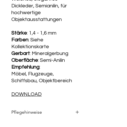
Dickleder, Semianilin, für
hochwertige
Objektausstattungen
Stärke
: 1,4 - 1,6 mm
Farben
: Siehe
Kollektionskarte
Gerbart
: Mineralgerbung
Oberfläche
: Semi-Anilin
Empfehlung
:
Möbel, Flugzeuge,
Schiffsbau, Objektbereich
DOWNLOAD
KOLLEKTIONSKARTE
Pflegehinweise
Die passenden Pflegeprodukte