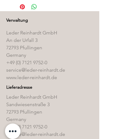
finden Sie in unserem
Pflegemittelshop
.
Verwaltung
Leder Reinhardt GmbH
An der Urfall 3
72793 Pfullingen
Germany
+49 (0) 7121 9752-0
service@leder-reinhardt.de
www.leder-reinhardt.de
Lieferadresse
Leder Reinhardt GmbH
Sandwiesenstraße 3
72793 Pfullingen
Germany
+49 (0) 7121 9752-0
service@leder-reinhardt.de