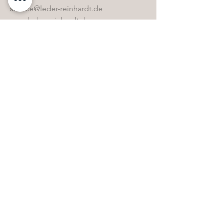
service@leder-reinhardt.de
www.leder-reinhardt.de
Direktwahl
Home
Kollektion
Sonderbestände
Kontakt
Öffnungszeiten
FAQ & Glossar
Pflegemittel-Shop
Whistleblowing
AGB