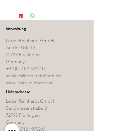
Die passenden Pflegeprodukte
finden Sie in unserem
Pflegemittelshop
.
Verwaltung
Leder Reinhardt GmbH
An der Urfall 3
72793 Pfullingen
Germany
+49 (0) 7121 9752-0
service@leder-reinhardt.de
www.leder-reinhardt.de
Lieferadresse
Leder Reinhardt GmbH
Sandwiesenstraße 3
72793 Pfullingen
Germany
+49 (0) 7121 9752-0