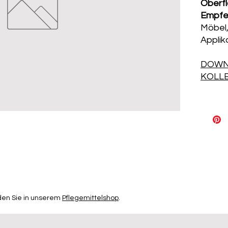
Oberf
Empfe
Möbel,
Applik
DOWN
KOLL
den Sie in unserem
Pflegemittelshop
.