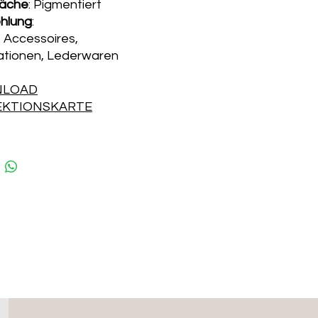
läche
: Pigmentiert
hlung
:
 Accessoires,
ationen, Lederwaren
LOAD
EKTIONSKARTE