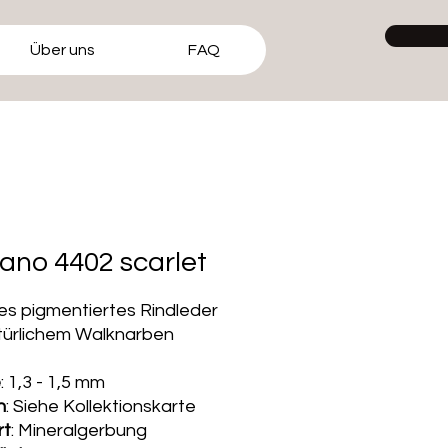
Über uns
FAQ
ano 4402 scarlet
s pigmentiertes Rindleder
türlichem Walknarben
e
: 1,3 - 1,5 mm
n
: Siehe Kollektionskarte
rt
: Mineralgerbung