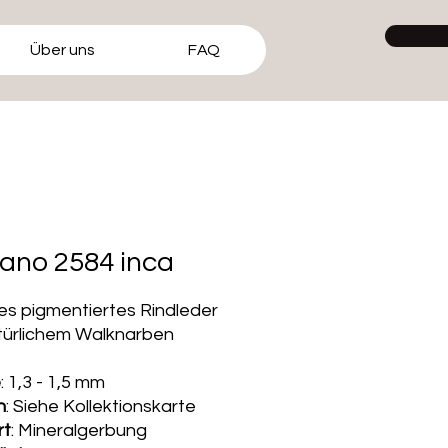
Über uns
FAQ
ano 2584 inca
s pigmentiertes Rindleder
türlichem Walknarben
e
: 1,3 - 1,5 mm
n
: Siehe Kollektionskarte
rt
: Mineralgerbung