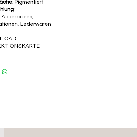
läche
: Pigmentiert
hlung
:
 Accessoires,
ationen, Lederwaren
LOAD
EKTIONSKARTE