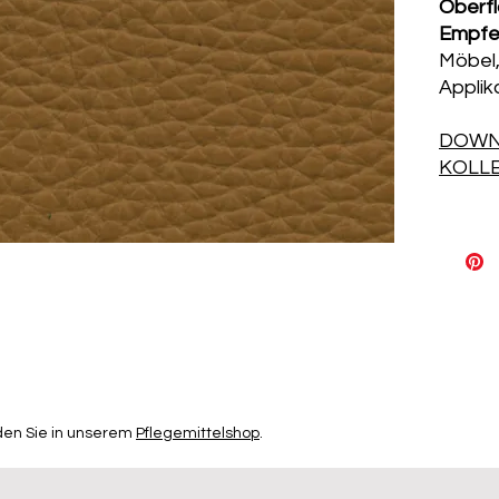
Oberf
Empfe
Möbel,
Applik
DOWN
KOLL
den Sie in unserem
Pflegemittelshop
.