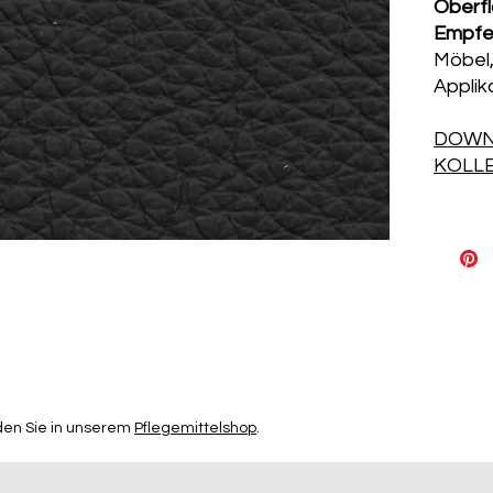
Oberf
Empfe
Möbel,
Applik
DOWN
KOLL
den Sie in unserem
Pflegemittelshop
.