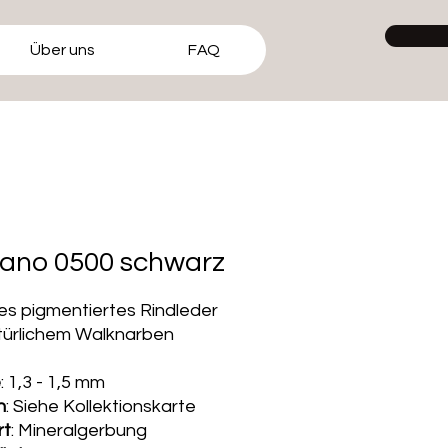
Über uns
FAQ
zano 0500 schwarz
s pigmentiertes Rindleder
türlichem Walknarben
e
: 1,3 - 1,5 mm
n
: Siehe Kollektionskarte
rt
: Mineralgerbung