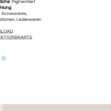
läche
: Pigmentiert
hlung
:
 Accessoires,
ationen, Lederwaren
LOAD
EKTIONSKARTE