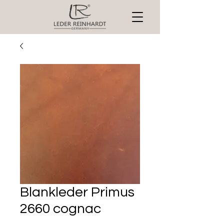
Blankleder Primus
2660 cognac