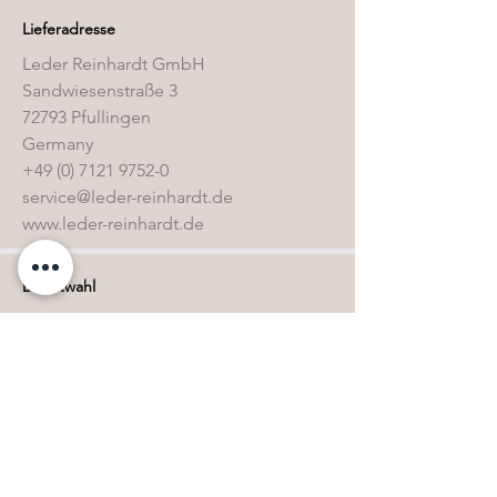
Lieferadresse
Leder Reinhardt GmbH
Sandwiesenstraße 3
72793 Pfullingen
Germany
+49 (0) 7121 9752-0
service@leder-reinhardt.de
www.leder-reinhardt.de
Direktwahl
Home
Kollektion
Sonderbestände
Kontakt
Öffnungszeiten
FAQ & Glossar
Pflegemittel-Shop