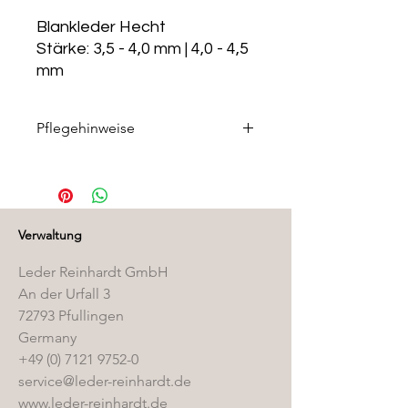
Blankleder Hecht
Stärke: 3,5 - 4,0 mm | 4,0 - 4,5
mm
Pflegehinweise
Die passenden Pflegeprodukte
finden Sie in unserem
Pflegemittelshop
.
Verwaltung
Leder Reinhardt GmbH
An der Urfall 3
72793 Pfullingen
Germany
+49 (0) 7121 9752-0
service@leder-reinhardt.de
www.leder-reinhardt.de