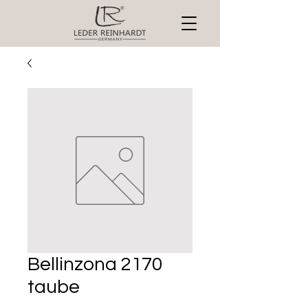
Bellinzona 2170
taube