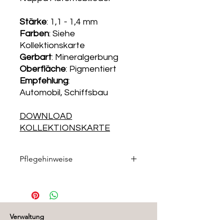
Stärke
: 1,1 - 1,4 mm
Farben
: Siehe
Kollektionskarte
Gerbart
: Mineralgerbung
Oberfläche
: Pigmentiert
Empfehlung
:
Automobil, Schiffsbau
DOWNLOAD
KOLLEKTIONSKARTE
Pflegehinweise
Die passenden Pflegeprodukte
finden Sie in unserem
Pflegemittelshop
.
Verwaltung