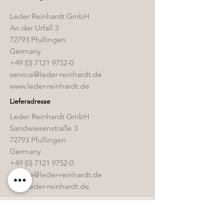
Leder Reinhardt GmbH
An der Urfall 3
72793 Pfullingen
Germany
+49 (0) 7121 9752-0
service@leder-reinhardt.de
www.leder-reinhardt.de
Lieferadresse
Leder Reinhardt GmbH
Sandwiesenstraße 3
72793 Pfullingen
Germany
+49 (0) 7121 9752-0
service@leder-reinhardt.de
www.leder-reinhardt.de
Direktwahl