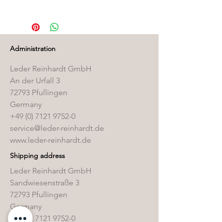
Die passenden Pflegeprodukte
finden Sie in unserem
Pflegemittelshop
.
Administration
Leder Reinhardt GmbH
An der Urfall 3
72793 Pfullingen
Germany
+49 (0) 7121 9752-0
service@leder-reinhardt.de
www.leder-reinhardt.de
Shipping address
Leder Reinhardt GmbH
Sandwiesenstraße 3
72793 Pfullingen
Germany
+49 (0) 7121 9752-0