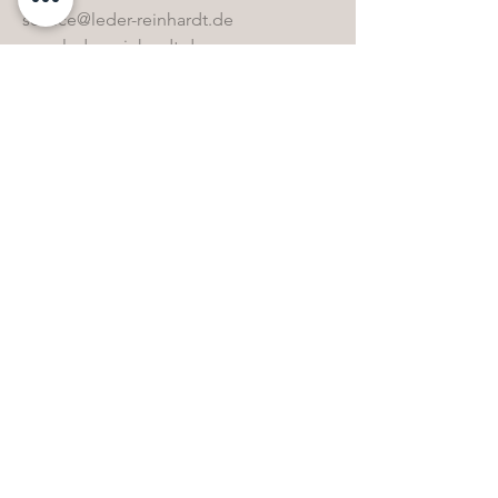
service@leder-reinhardt.de
www.leder-reinhardt.de
Direktwahl
Home
Kollektion
Sonderbestände
Kontakt
Öffnungszeiten
FAQ & Glossar
Pflegemittel-Shop
Whistleblowing
AGB