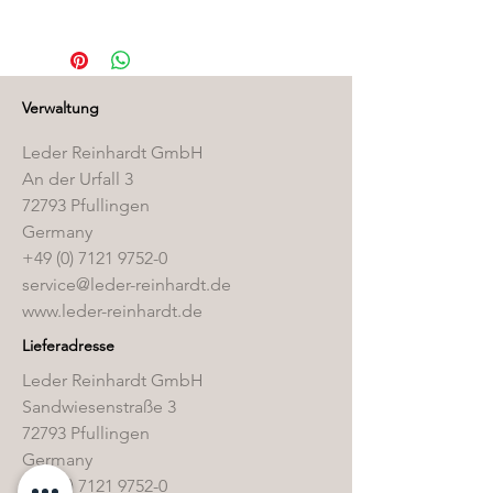
Die passenden Pflegeprodukte
finden Sie in unserem
Pflegemittelshop
.
Verwaltung
Leder Reinhardt GmbH
An der Urfall 3
72793 Pfullingen
Germany
+49 (0) 7121 9752-0
service@leder-reinhardt.de
www.leder-reinhardt.de
Lieferadresse
Leder Reinhardt GmbH
Sandwiesenstraße 3
72793 Pfullingen
Germany
+49 (0) 7121 9752-0